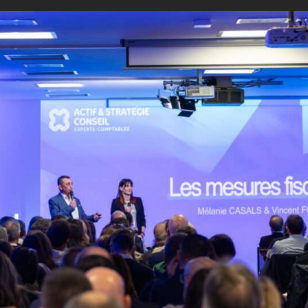
 détails sur
la page LinkedIn 
 :