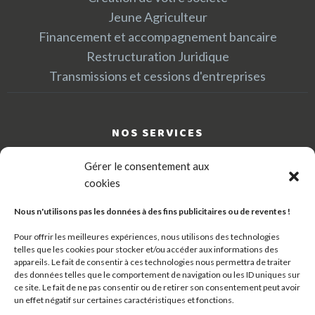
Jeune Agriculteur
Financement et accompagnement bancaire
Restructuration Juridique
Transmissions et cessions d'entreprises
NOS SERVICES
Gérer le consentement aux
cookies
Comptabilité
Fiscal
Nous n'utilisons pas les données à des fins publicitaires ou de reventes !
Juridique
Pour offrir les meilleures expériences, nous utilisons des technologies
Social
telles que les cookies pour stocker et/ou accéder aux informations des
Gestion
appareils. Le fait de consentir à ces technologies nous permettra de traiter
des données telles que le comportement de navigation ou les ID uniques sur
Transmission
ce site. Le fait de ne pas consentir ou de retirer son consentement peut avoir
un effet négatif sur certaines caractéristiques et fonctions.